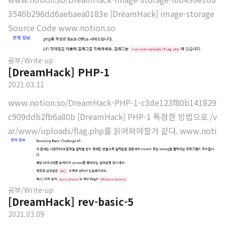
3546b296dd6aebaea0183e [DreamHack] image-storage
Source Code www.notion.so
공부/Write-up
[DreamHack] PHP-1
2021.03.11
www.notion.so/DreamHack-PHP-1-c3de123f80b141829
c909ddb2fb6a80b [DreamHack] PHP-1 특정한 방법으로 /v
ar/www/uploads/flag.php를 읽어와야할거 같다. www.noti
on.so
공부/Write-up
[DreamHack] rev-basic-5
2021.03.09