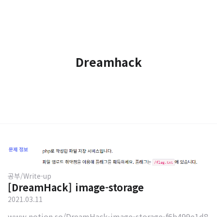
Dreamhack
공부/Write-up
[DreamHack] image-storage
2021.03.11
www.notion.so/DreamHack-image-storage-f6b499e1d8