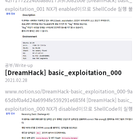
42f71772224b0a880175f9f5082b0e [DreamHack] basic_
exploitation_001 NX가 enabled이므로 ShellCode 실행 불
가. www.notion.so
공부/Write-up
[DreamHack] basic_exploitation_000
2021.02.28
www.notion.so/DreamHack-basic_exploitation_000-9a
65dbf0a4d24a6994fe559291e685f4 [DreamHack] basic_
exploitation_000 NX가 disabled이므로 ShellCode의 실행
이 가능해짐. www.notion.so