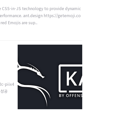
se CSS-in-JS technology to provide dynamic
erformance. ant.design https://getemoji.co
red Emojis are sup..
-piix4
팅 성공