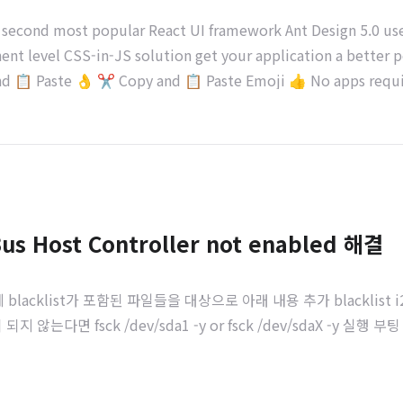
's second most popular React UI framework Ant Design 5.0 u
nt level CSS-in-JS solution get your application a better p
d 📋 Paste 👌 ✂️ Copy and 📋 Paste Emoji 👍 No apps requi
us Host Controller not enabled 해결
lacklist가 포함된 파일들을 대상으로 아래 내용 추가 blacklist i2c
 않는다면 fsck /dev/sda1 -y or fsck /dev/sdaX -y 실행 부